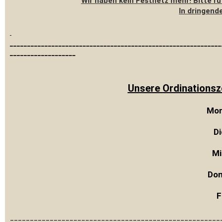
Wir haben kein Festnetz mehr! Bitte ru
In dringend
_____________________________________________________________
___________________
Unsere Ordinationsze
Mon
Di
Mi
Don
F
_____________________________________________________