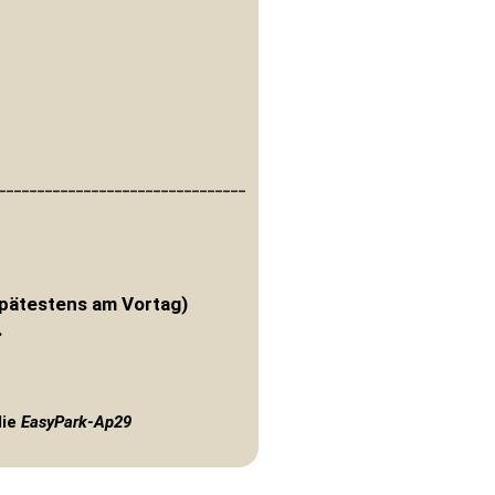
________________________________
 spätestens am Vortag)
.
die
EasyPark-Ap29