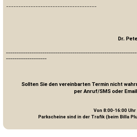
_____________________________________
Dr. Pet
_____________________________________________________________
___________________
Sollten Sie den vereinbarten Termin nicht wah
per Anruf/SMS oder Email,
Von 8:00-16:00 Uhr
Parkscheine sind in der
Trafik
(beim Billa P